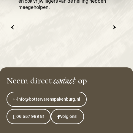
en ook vrijwilligers van de helling hebben
meegeholpen.
contact
Neem direct
op
info@bottervarenspakenburg.nl
06 557 989 81
Volg ons!