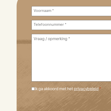
Voornaam
*
Telefoon
*
Opmerking
*
Ik ga akkoord met het
privacybeleid
*
Instemming
*